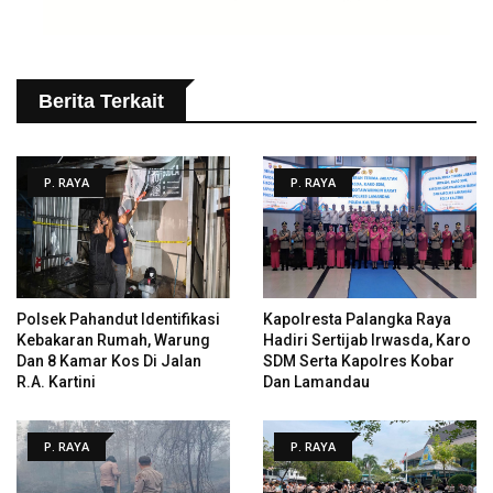
Berita Terkait
P. RAYA
P. RAYA
Polsek Pahandut Identifikasi
Kapolresta Palangka Raya
Kebakaran Rumah, Warung
Hadiri Sertijab Irwasda, Karo
Dan 8 Kamar Kos Di Jalan
SDM Serta Kapolres Kobar
R.A. Kartini
Dan Lamandau
P. RAYA
P. RAYA