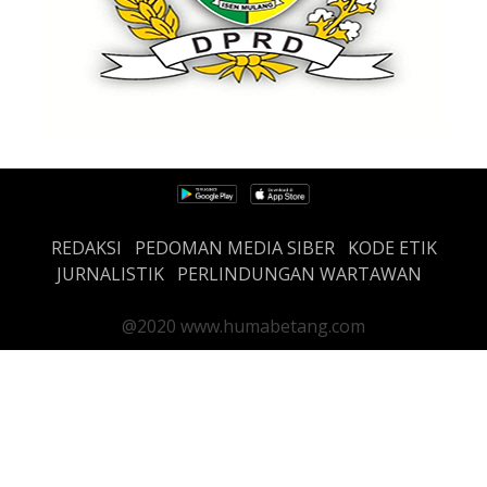
REDAKSI
PEDOMAN MEDIA SIBER
KODE ETIK
JURNALISTIK
PERLINDUNGAN WARTAWAN
@2020 www.humabetang.com