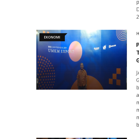
p
D
2
EKONOMI
P
G
J
G
b
a
m
m
m
b