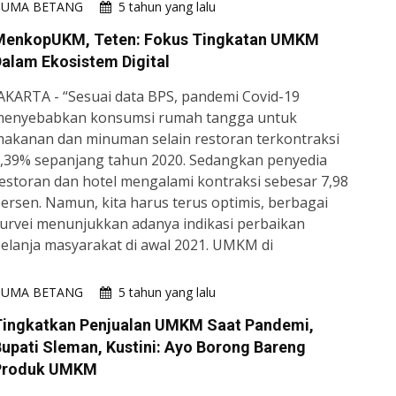
HUMA BETANG
5 tahun yang lalu
MenkopUKM, Teten: Fokus Tingkatan UMKM
alam Ekosistem Digital
AKARTA - “Sesuai data BPS, pandemi Covid-19
enyebabkan konsumsi rumah tangga untuk
akanan dan minuman selain restoran terkontraksi
,39% sepanjang tahun 2020. Sedangkan penyedia
estoran dan hotel mengalami kontraksi sebesar 7,98
ersen. Namun, kita harus terus optimis, berbagai
urvei menunjukkan adanya indikasi perbaikan
elanja masyarakat di awal 2021. UMKM di
HUMA BETANG
5 tahun yang lalu
Tingkatkan Penjualan UMKM Saat Pandemi,
upati Sleman, Kustini: Ayo Borong Bareng
Produk UMKM