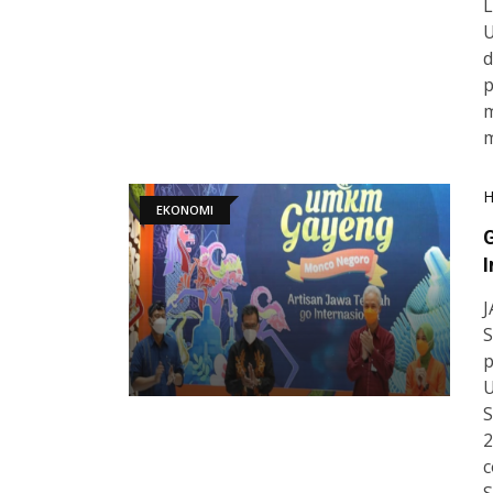
L
U
p
m
m
EKONOMI
I
J
S
p
U
S
2
c
S