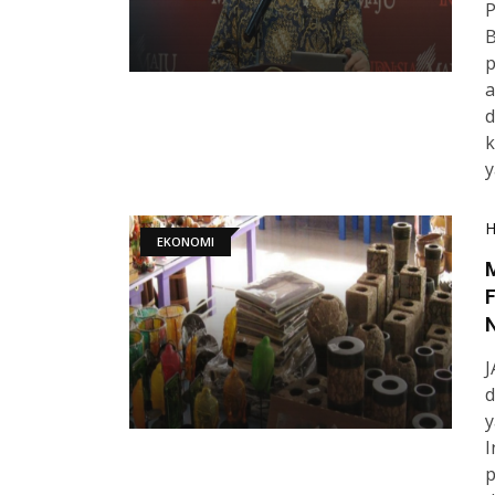
P
B
p
a
d
k
y
EKONOMI
F
J
d
y
I
p