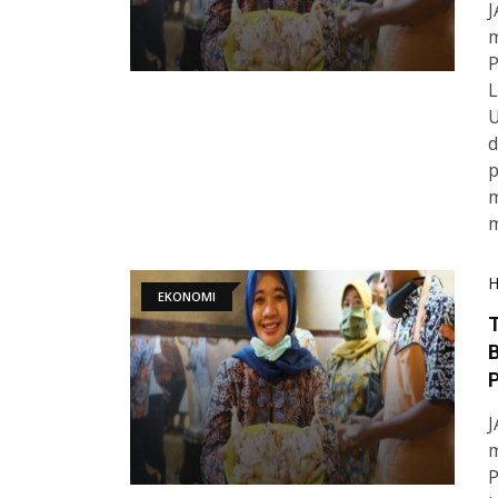
J
m
P
L
U
p
m
m
EKONOMI
B
J
m
P