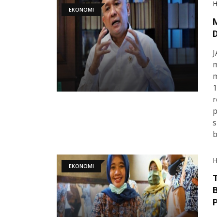
EKONOMI
D
J
m
m
1
r
p
s
b
EKONOMI
B