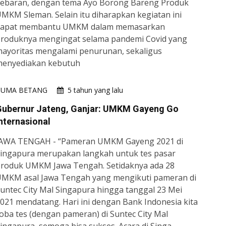
ebaran, dengan tema Ayo Borong Bareng Produk
MKM Sleman. Selain itu diharapkan kegiatan ini
dapat membantu UMKM dalam memasarkan
roduknya mengingat selama pandemi Covid yang
ayoritas mengalami penurunan, sekaligus
enyediakan kebutuh
HUMA BETANG
5 tahun yang lalu
Gubernur Jateng, Ganjar: UMKM Gayeng Go
nternasional
AWA TENGAH - “Pameran UMKM Gayeng 2021 di
ingapura merupakan langkah untuk tes pasar
roduk UMKM Jawa Tengah. Setidaknya ada 28
MKM asal Jawa Tengah yang mengikuti pameran di
untec City Mal Singapura hingga tanggal 23 Mei
021 mendatang. Hari ini dengan Bank Indonesia kita
oba tes (dengan pameran) di Suntec City Mal
ingapura, semoga bisa sukses. Acara di Singa