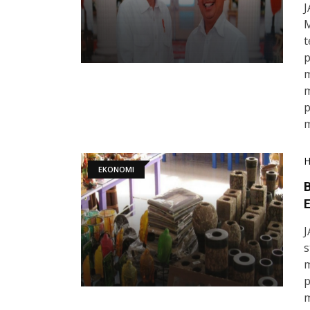
J
M
t
m
m
p
m
EKONOMI
E
J
s
m
p
m