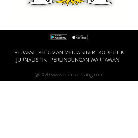
REDAKSI
PEDOMAN MEDIA SIBER
KODE ETIK
JURNALISTIK
PERLINDUNGAN WARTAWAN
@2020 www.humabetang.com