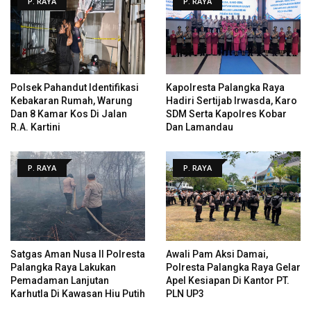
P. RAYA
P. RAYA
Polsek Pahandut Identifikasi
Kapolresta Palangka Raya
Kebakaran Rumah, Warung
Hadiri Sertijab Irwasda, Karo
Dan 8 Kamar Kos Di Jalan
SDM Serta Kapolres Kobar
R.A. Kartini
Dan Lamandau
P. RAYA
P. RAYA
Satgas Aman Nusa II Polresta
Awali Pam Aksi Damai,
Palangka Raya Lakukan
Polresta Palangka Raya Gelar
Pemadaman Lanjutan
Apel Kesiapan Di Kantor PT.
Karhutla Di Kawasan Hiu Putih
PLN UP3