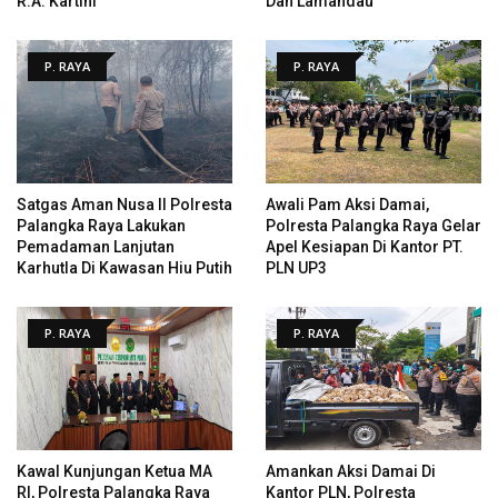
R.A. Kartini
Dan Lamandau
P. RAYA
P. RAYA
Satgas Aman Nusa II Polresta
Awali Pam Aksi Damai,
Palangka Raya Lakukan
Polresta Palangka Raya Gelar
Pemadaman Lanjutan
Apel Kesiapan Di Kantor PT.
Karhutla Di Kawasan Hiu Putih
PLN UP3
P. RAYA
P. RAYA
Kawal Kunjungan Ketua MA
Amankan Aksi Damai Di
RI, Polresta Palangka Raya
Kantor PLN, Polresta