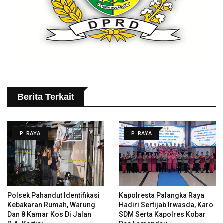
Berita Terkait
P. RAYA
P. RAYA
Polsek Pahandut Identifikasi
Kapolresta Palangka Raya
Kebakaran Rumah, Warung
Hadiri Sertijab Irwasda, Karo
Dan 8 Kamar Kos Di Jalan
SDM Serta Kapolres Kobar