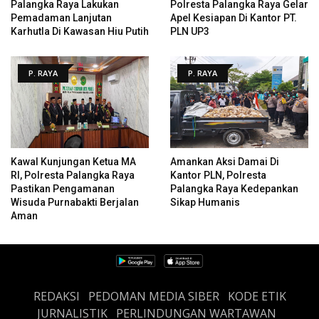
Palangka Raya Lakukan
Polresta Palangka Raya Gelar
Pemadaman Lanjutan
Apel Kesiapan Di Kantor PT.
Karhutla Di Kawasan Hiu Putih
PLN UP3
P. RAYA
P. RAYA
Kawal Kunjungan Ketua MA
Amankan Aksi Damai Di
RI, Polresta Palangka Raya
Kantor PLN, Polresta
Pastikan Pengamanan
Palangka Raya Kedepankan
Wisuda Purnabakti Berjalan
Sikap Humanis
Aman
REDAKSI
PEDOMAN MEDIA SIBER
KODE ETIK
JURNALISTIK
PERLINDUNGAN WARTAWAN