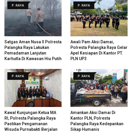
P. RAYA
P. RAYA
Satgas Aman Nusa II Polresta
Awali Pam Aksi Damai,
Palangka Raya Lakukan
Polresta Palangka Raya Gelar
Pemadaman Lanjutan
Apel Kesiapan Di Kantor PT.
Karhutla Di Kawasan Hiu Putih
PLN UP3
P. RAYA
P. RAYA
Kawal Kunjungan Ketua MA
Amankan Aksi Damai Di
RI, Polresta Palangka Raya
Kantor PLN, Polresta
Pastikan Pengamanan
Palangka Raya Kedepankan
Wisuda Purnabakti Berjalan
Sikap Humanis