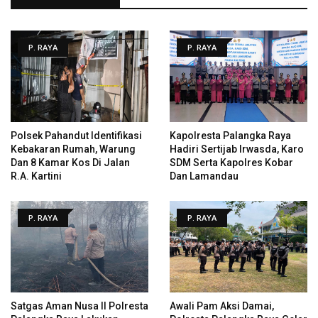
P. RAYA
P. RAYA
Polsek Pahandut Identifikasi
Kapolresta Palangka Raya
Kebakaran Rumah, Warung
Hadiri Sertijab Irwasda, Karo
Dan 8 Kamar Kos Di Jalan
SDM Serta Kapolres Kobar
R.A. Kartini
Dan Lamandau
P. RAYA
P. RAYA
Satgas Aman Nusa II Polresta
Awali Pam Aksi Damai,