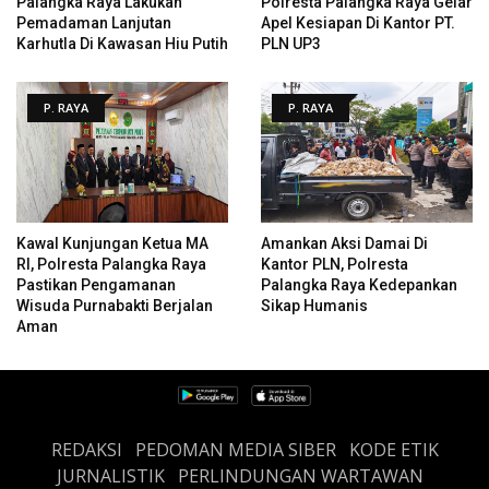
Palangka Raya Lakukan
Polresta Palangka Raya Gelar
Pemadaman Lanjutan
Apel Kesiapan Di Kantor PT.
Karhutla Di Kawasan Hiu Putih
PLN UP3
P. RAYA
P. RAYA
Kawal Kunjungan Ketua MA
Amankan Aksi Damai Di
RI, Polresta Palangka Raya
Kantor PLN, Polresta
Pastikan Pengamanan
Palangka Raya Kedepankan
Wisuda Purnabakti Berjalan
Sikap Humanis
Aman
REDAKSI
PEDOMAN MEDIA SIBER
KODE ETIK
JURNALISTIK
PERLINDUNGAN WARTAWAN