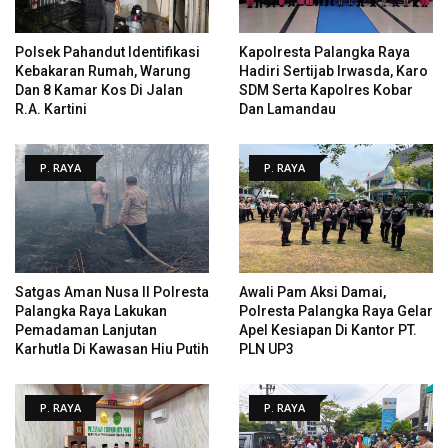
Polsek Pahandut Identifikasi
Kapolresta Palangka Raya
Kebakaran Rumah, Warung
Hadiri Sertijab Irwasda, Karo
Dan 8 Kamar Kos Di Jalan
SDM Serta Kapolres Kobar
R.A. Kartini
Dan Lamandau
P. RAYA
P. RAYA
Satgas Aman Nusa II Polresta
Awali Pam Aksi Damai,
Palangka Raya Lakukan
Polresta Palangka Raya Gelar
Pemadaman Lanjutan
Apel Kesiapan Di Kantor PT.
Karhutla Di Kawasan Hiu Putih
PLN UP3
P. RAYA
P. RAYA