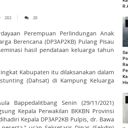
Ka
R.
202
20
rdayaan Perempuan Perlindungan Anak
arga Berencana (DP3AP2KB) Pulang Pisau
seminasi hasil pendataan keluarga tahun
Sa
Po
Ra
Pe
 tingkat Kabupaten itu dilaksanakan dalam
Ka
stunting (Dahsat) di Kampung Keluarga
Hi
Aula Bappedalitbang Senin (29/11/2021)
gsung Kepala Perwakilan BKKBN Provinsi
dihadiri Kepala DP3AP2KB Pulpis, dr. Bawa
peserta," ucap Sekretaris Dinas (Sekdin)