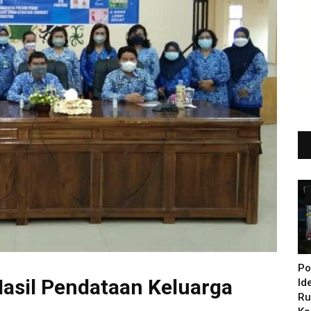
Po
asil Pendataan Keluarga
Id
Ru