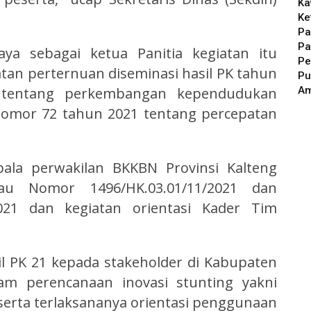
Ka
Ke
Pa
Pa
aya sebagai ketua Panitia kegiatan itu
Pe
an perternuan diseminasi hasil PK tahun
Pu
A
tentang perkembangan kependudukan
omor 72 tahun 2021 tentang percepatan
epala perwakilan BKKBN Provinsi Kalteng
u Nomor 1496/HK.03.01/11/2021 dan
21 dan kegiatan orientasi Kader Tim
il PK 21 kepada stakeholder di Kabupaten
ram perencanaan inovasi stunting yakni
erta terlaksananya orientasi penggunaan