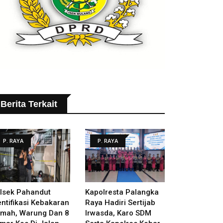
Berita Terkait
P. RAYA
P. RAYA
lsek Pahandut
Kapolresta Palangka
entifikasi Kebakaran
Raya Hadiri Sertijab
mah, Warung Dan 8
Irwasda, Karo SDM