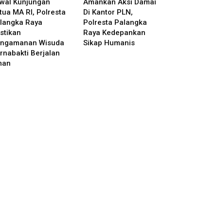
wal Kunjungan
Amankan Aksi Damai
tua MA RI, Polresta
Di Kantor PLN,
langka Raya
Polresta Palangka
stikan
Raya Kedepankan
ngamanan Wisuda
Sikap Humanis
rnabakti Berjalan
man