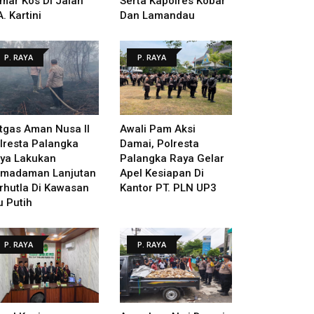
mar Kos Di Jalan
Serta Kapolres Kobar
A. Kartini
Dan Lamandau
P. RAYA
P. RAYA
tgas Aman Nusa II
Awali Pam Aksi
lresta Palangka
Damai, Polresta
ya Lakukan
Palangka Raya Gelar
madaman Lanjutan
Apel Kesiapan Di
rhutla Di Kawasan
Kantor PT. PLN UP3
u Putih
P. RAYA
P. RAYA