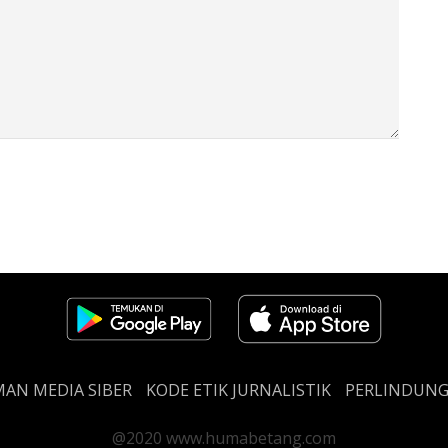
AN MEDIA SIBER
KODE ETIK JURNALISTIK
PERLINDUN
@2020 www.humabetang.com