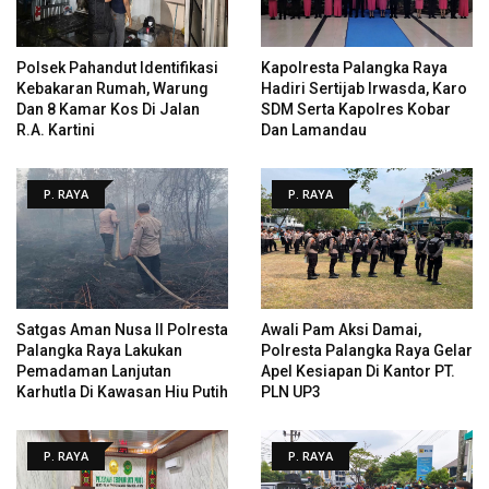
Polsek Pahandut Identifikasi
Kapolresta Palangka Raya
Kebakaran Rumah, Warung
Hadiri Sertijab Irwasda, Karo
Dan 8 Kamar Kos Di Jalan
SDM Serta Kapolres Kobar
R.A. Kartini
Dan Lamandau
P. RAYA
P. RAYA
Satgas Aman Nusa II Polresta
Awali Pam Aksi Damai,
Palangka Raya Lakukan
Polresta Palangka Raya Gelar
Pemadaman Lanjutan
Apel Kesiapan Di Kantor PT.
Karhutla Di Kawasan Hiu Putih
PLN UP3
P. RAYA
P. RAYA