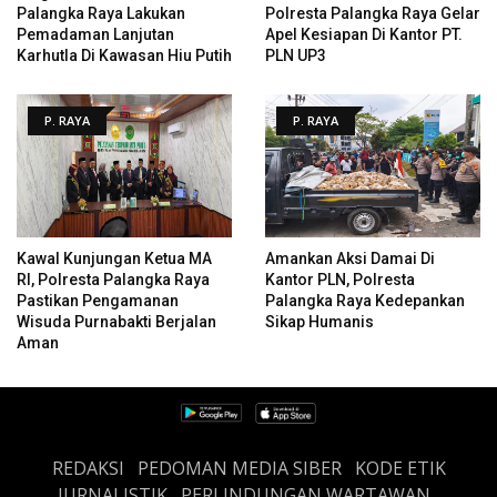
Palangka Raya Lakukan
Polresta Palangka Raya Gelar
Pemadaman Lanjutan
Apel Kesiapan Di Kantor PT.
Karhutla Di Kawasan Hiu Putih
PLN UP3
P. RAYA
P. RAYA
Kawal Kunjungan Ketua MA
Amankan Aksi Damai Di
RI, Polresta Palangka Raya
Kantor PLN, Polresta
Pastikan Pengamanan
Palangka Raya Kedepankan
Wisuda Purnabakti Berjalan
Sikap Humanis
Aman
REDAKSI
PEDOMAN MEDIA SIBER
KODE ETIK
JURNALISTIK
PERLINDUNGAN WARTAWAN