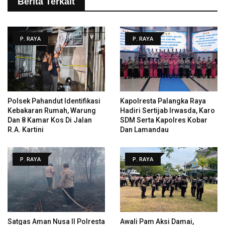
Berita Terkait
P. RAYA
P. RAYA
Polsek Pahandut Identifikasi
Kapolresta Palangka Raya
Kebakaran Rumah, Warung
Hadiri Sertijab Irwasda, Karo
Dan 8 Kamar Kos Di Jalan
SDM Serta Kapolres Kobar
R.A. Kartini
Dan Lamandau
P. RAYA
P. RAYA
Satgas Aman Nusa II Polresta
Awali Pam Aksi Damai,