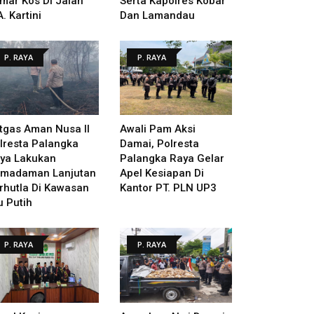
mar Kos Di Jalan
Serta Kapolres Kobar
A. Kartini
Dan Lamandau
P. RAYA
P. RAYA
tgas Aman Nusa II
Awali Pam Aksi
lresta Palangka
Damai, Polresta
ya Lakukan
Palangka Raya Gelar
madaman Lanjutan
Apel Kesiapan Di
rhutla Di Kawasan
Kantor PT. PLN UP3
u Putih
P. RAYA
P. RAYA