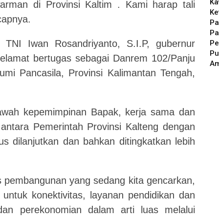
Ka
rman di Provinsi Kaltim . Kami harap tali
Ke
Ucapnya.
Pa
Pa
 TNI Iwan Rosandriyanto, S.I.P, gubernur
Pe
Pu
elamat bertugas sebagai Danrem 102/Panju
A
mi Pancasila, Provinsi Kalimantan Tengah,
 bawah kepemimpinan Bapak, kerja sama dan
i antara Pemerintah Provinsi Kalteng dengan
s dilanjutkan dan bahkan ditingkatkan lebih
kus pembangunan yang sedang kita gencarkan,
r untuk konektivitas, layanan pendidikan dan
n perekonomian dalam arti luas melalui