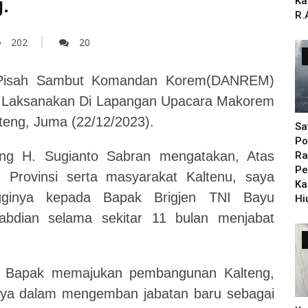
.
Ka
R.
202
20
Pisah Sambut Komandan Korem(DANREM)
di Laksanakan Di Lapangan Upacara Makorem
lteng, Juma (22/12/2023).
Sa
Po
eng H. Sugianto Sabran mengatakan, Atas
Ra
Pe
 Provinsi serta masyarakat Kaltenu, saya
Ka
ingginya kepada Bapak Brigjen TNI Bayu
Hi
abdian selama sekitar 11 bulan menjabat
sar Bapak memajukan pembangunan Kalteng,
ya dalam mengemban jabatan baru sebagai