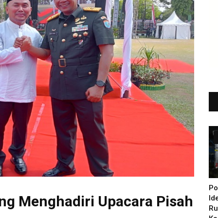
Po
eng Menghadiri Upacara Pisah
Id
Ru