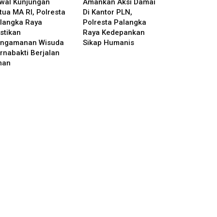
wal Kunjungan
Amankan Aksi Damai
tua MA RI, Polresta
Di Kantor PLN,
langka Raya
Polresta Palangka
stikan
Raya Kedepankan
ngamanan Wisuda
Sikap Humanis
rnabakti Berjalan
man