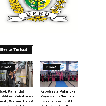
Berita Terkait
P. RAYA
P. RAYA
lsek Pahandut
Kapolresta Palangka
entifikasi Kebakaran
Raya Hadiri Sertijab
mah, Warung Dan 8
Irwasda, Karo SDM