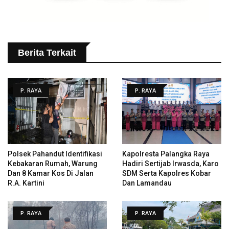
Berita Terkait
P. RAYA
P. RAYA
Polsek Pahandut Identifikasi
Kapolresta Palangka Raya
Kebakaran Rumah, Warung
Hadiri Sertijab Irwasda, Karo
Dan 8 Kamar Kos Di Jalan
SDM Serta Kapolres Kobar
R.A. Kartini
Dan Lamandau
P. RAYA
P. RAYA