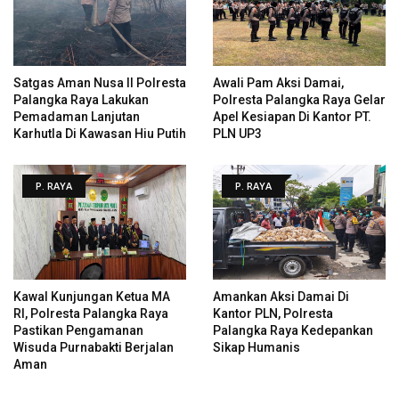
Satgas Aman Nusa II Polresta
Awali Pam Aksi Damai,
Palangka Raya Lakukan
Polresta Palangka Raya Gelar
Pemadaman Lanjutan
Apel Kesiapan Di Kantor PT.
Karhutla Di Kawasan Hiu Putih
PLN UP3
P. RAYA
P. RAYA
Kawal Kunjungan Ketua MA
Amankan Aksi Damai Di
RI, Polresta Palangka Raya
Kantor PLN, Polresta
Pastikan Pengamanan
Palangka Raya Kedepankan
Wisuda Purnabakti Berjalan
Sikap Humanis
Aman