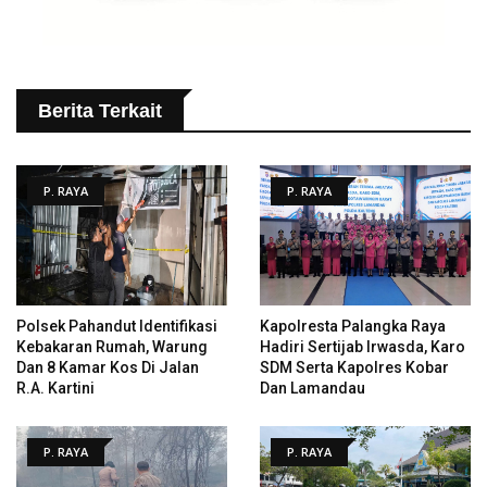
Berita Terkait
P. RAYA
P. RAYA
Polsek Pahandut Identifikasi
Kapolresta Palangka Raya
Kebakaran Rumah, Warung
Hadiri Sertijab Irwasda, Karo
Dan 8 Kamar Kos Di Jalan
SDM Serta Kapolres Kobar
R.A. Kartini
Dan Lamandau
P. RAYA
P. RAYA