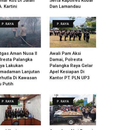
mar Kos Di Jalan
Serta Kapolres Kobar
A. Kartini
Dan Lamandau
P. RAYA
P. RAYA
tgas Aman Nusa II
Awali Pam Aksi
lresta Palangka
Damai, Polresta
ya Lakukan
Palangka Raya Gelar
madaman Lanjutan
Apel Kesiapan Di
rhutla Di Kawasan
Kantor PT. PLN UP3
u Putih
P. RAYA
P. RAYA