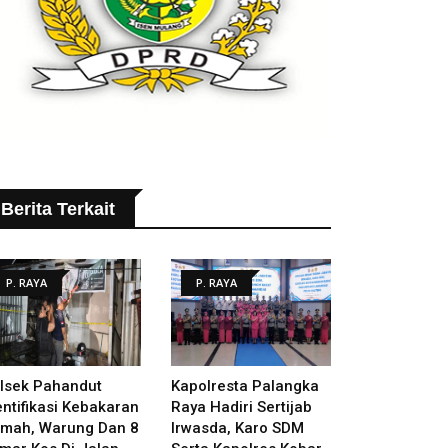
Berita Terkait
P. RAYA
P. RAYA
lsek Pahandut
Kapolresta Palangka
entifikasi Kebakaran
Raya Hadiri Sertijab
mah, Warung Dan 8
Irwasda, Karo SDM