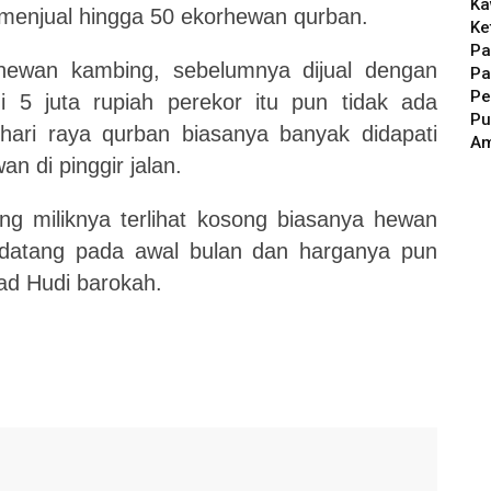
Ka
sa menjual hingga 50 ekorhewan qurban.
Ke
Pa
 hewan kambing, sebelumnya dijual dengan
Pa
Pe
i 5 juta rupiah perekor itu pun tidak ada
Pu
 hari raya qurban biasanya banyak didapati
A
 di pinggir jalan.
 miliknya terlihat kosong biasanya hewan
 datang pada awal bulan dan harganya pun
ad Hudi barokah.