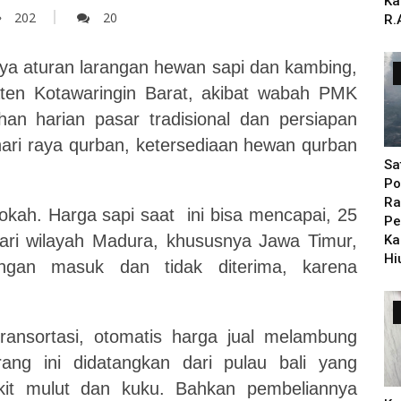
Ka
202
20
R.
a aturan larangan hewan sapi dan kambing,
ten Kotawaringin Barat, akibat wabah PMK
n harian pasar tradisional dan persiapan
 hari raya qurban, ketersediaan hewan qurban
Sa
Po
Ra
okah. Harga sapi saat ini bisa mencapai, 25
Pe
 dari wilayah Madura, khususnya Jawa Timur,
Ka
Hi
angan masuk dan tidak diterima, karena
ansortasi, otomatis harga jual melambung
ang ini didatangkan dari pulau bali yang
kit mulut dan kuku. Bahkan pembeliannya