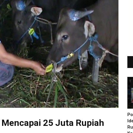
Po
r Mencapai 25 Juta Rupiah
Id
Ru