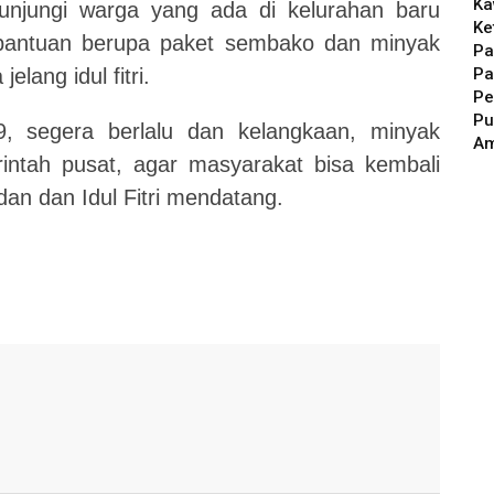
Ka
njungi warga yang ada di kelurahan baru
Ke
bantuan berupa paket sembako dan minyak
Pa
Pa
lang idul fitri.
Pe
Pu
9, segera berlalu dan kelangkaan, minyak
A
intah pusat, agar masyarakat bisa kembali
an dan Idul Fitri mendatang.