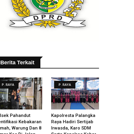
Berita Terkait
P. RAYA
P. RAYA
lsek Pahandut
Kapolresta Palangka
entifikasi Kebakaran
Raya Hadiri Sertijab
mah, Warung Dan 8
Irwasda, Karo SDM