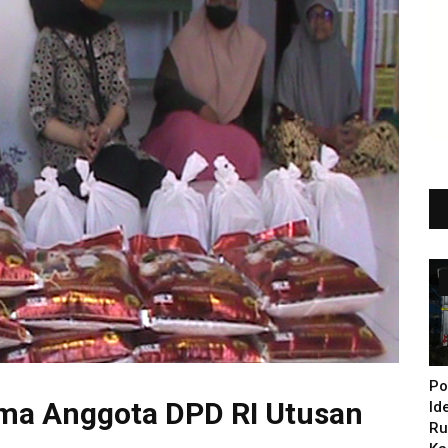
Po
ama Anggota DPD RI Utusan
Id
Ru