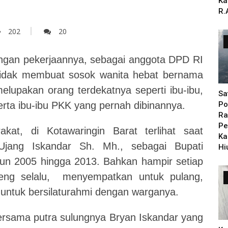
Ka
R.
202
20
ngan pekerjaannya, sebagai anggota DPD RI
 tidak membuat sosok wanita hebat bernama
melupakan orang terdekatnya seperti ibu-ibu,
Sa
rta ibu-ibu PKK yang pernah dibinannya.
Po
Ra
Pe
kat, di Kotawaringin Barat terlihat saat
Ka
Ujang Iskandar Sh. Mh., sebagai Bupati
Hi
ahun 2005 hingga 2013. Bahkan hampir setiap
teng selalu, menyempatkan untuk pulang,
 untuk bersilaturahmi dengan warganya.
 bersama putra sulungnya Bryan Iskandar yang