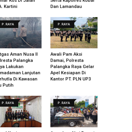
mar Kos Di Jalan
Serta Kapolres Kobar
A. Kartini
Dan Lamandau
P. RAYA
P. RAYA
tgas Aman Nusa II
Awali Pam Aksi
lresta Palangka
Damai, Polresta
ya Lakukan
Palangka Raya Gelar
madaman Lanjutan
Apel Kesiapan Di
rhutla Di Kawasan
Kantor PT. PLN UP3
u Putih
P. RAYA
P. RAYA