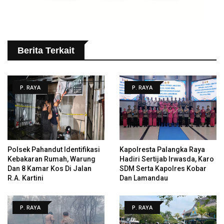
Berita Terkait
P. RAYA
P. RAYA
Polsek Pahandut Identifikasi
Kapolresta Palangka Raya
Kebakaran Rumah, Warung
Hadiri Sertijab Irwasda, Karo
Dan 8 Kamar Kos Di Jalan
SDM Serta Kapolres Kobar
R.A. Kartini
Dan Lamandau
P. RAYA
P. RAYA