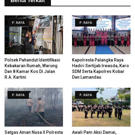
Berita Terkait
P. RAYA
P. RAYA
Polsek Pahandut Identifikasi
Kapolresta Palangka Raya
Kebakaran Rumah, Warung
Hadiri Sertijab Irwasda, Karo
Dan 8 Kamar Kos Di Jalan
SDM Serta Kapolres Kobar
R.A. Kartini
Dan Lamandau
P. RAYA
P. RAYA
Satgas Aman Nusa II Polresta
Awali Pam Aksi Damai,