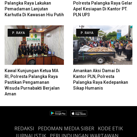
Palangka Raya Lakukan
Polresta Palangka Raya Gelar
Pemadaman Lanjutan
Apel Kesiapan Di Kantor PT.
Karhutla Di Kawasan Hiu Putih
PLN UP3
P. RAYA
P. RAYA
Kawal Kunjungan Ketua MA
Amankan Aksi Damai Di
RI, Polresta Palangka Raya
Kantor PLN, Polresta
Pastikan Pengamanan
Palangka Raya Kedepankan
Wisuda Purnabakti Berjalan
Sikap Humanis
Aman
REDAKSI
PEDOMAN MEDIA SIBER
KODE ETIK
JURNALISTIK
PERLINDUNGAN WARTAWAN