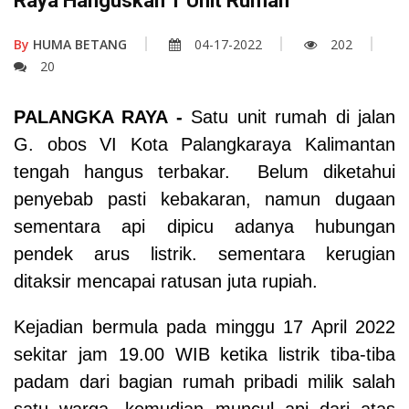
Raya Hanguskan 1 Unit Rumah
By
HUMA BETANG
04-17-2022
202
20
PALANGKA RAYA
-
Satu unit rumah di jalan
G. obos VI Kota Palangkaraya Kalimantan
tengah hangus terbakar.
Belum diketahui
penyebab pasti kebakaran, namun dugaan
sementara api dipicu adanya hubungan
pendek arus listrik. sementara kerugian
ditaksir mencapai ratusan juta rupiah.
Kejadian bermula pada minggu 17 April 2022
sekitar jam 19.00 WIB ketika listrik tiba-tiba
padam dari bagian rumah pribadi milik salah
satu warga, kemudian muncul api dari atas