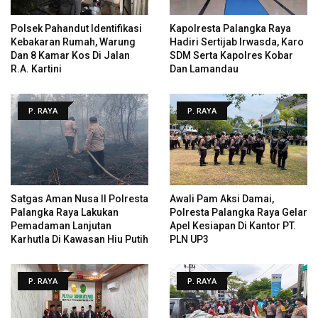
Polsek Pahandut Identifikasi
Kapolresta Palangka Raya
Kebakaran Rumah, Warung
Hadiri Sertijab Irwasda, Karo
Dan 8 Kamar Kos Di Jalan
SDM Serta Kapolres Kobar
R.A. Kartini
Dan Lamandau
P. RAYA
P. RAYA
Satgas Aman Nusa II Polresta
Awali Pam Aksi Damai,
Palangka Raya Lakukan
Polresta Palangka Raya Gelar
Pemadaman Lanjutan
Apel Kesiapan Di Kantor PT.
Karhutla Di Kawasan Hiu Putih
PLN UP3
P. RAYA
P. RAYA