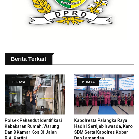
Berita Terkait
P. RAYA
P. RAYA
Polsek Pahandut Identifikasi
Kapolresta Palangka Raya
Kebakaran Rumah, Warung
Hadiri Sertijab Irwasda, Karo
Dan 8 Kamar Kos Di Jalan
SDM Serta Kapolres Kobar
R.A. Kartini
Dan Lamandau