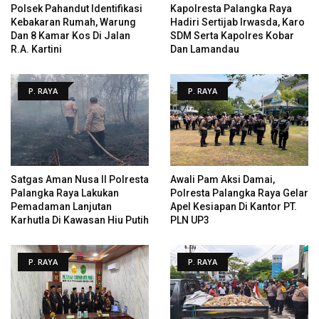
Polsek Pahandut Identifikasi
Kapolresta Palangka Raya
Kebakaran Rumah, Warung
Hadiri Sertijab Irwasda, Karo
Dan 8 Kamar Kos Di Jalan
SDM Serta Kapolres Kobar
R.A. Kartini
Dan Lamandau
P. RAYA
P. RAYA
Satgas Aman Nusa II Polresta
Awali Pam Aksi Damai,
Palangka Raya Lakukan
Polresta Palangka Raya Gelar
Pemadaman Lanjutan
Apel Kesiapan Di Kantor PT.
Karhutla Di Kawasan Hiu Putih
PLN UP3
P. RAYA
P. RAYA