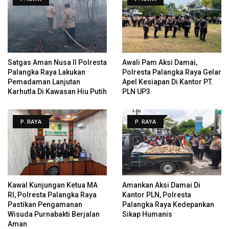
Satgas Aman Nusa II Polresta
Awali Pam Aksi Damai,
Palangka Raya Lakukan
Polresta Palangka Raya Gelar
Pemadaman Lanjutan
Apel Kesiapan Di Kantor PT.
Karhutla Di Kawasan Hiu Putih
PLN UP3
P. RAYA
P. RAYA
Kawal Kunjungan Ketua MA
Amankan Aksi Damai Di
RI, Polresta Palangka Raya
Kantor PLN, Polresta
Pastikan Pengamanan
Palangka Raya Kedepankan
Wisuda Purnabakti Berjalan
Sikap Humanis
Aman