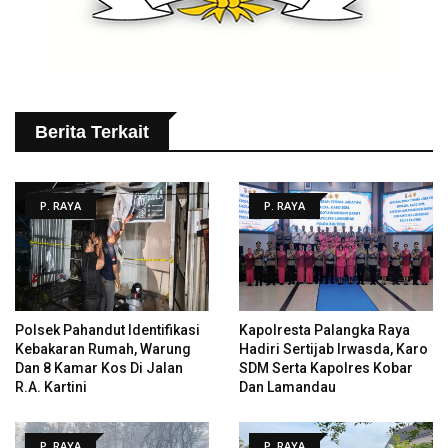
Berita Terkait
P. RAYA
P. RAYA
Polsek Pahandut Identifikasi
Kapolresta Palangka Raya
Kebakaran Rumah, Warung
Hadiri Sertijab Irwasda, Karo
Dan 8 Kamar Kos Di Jalan
SDM Serta Kapolres Kobar
R.A. Kartini
Dan Lamandau
P. RAYA
P. RAYA