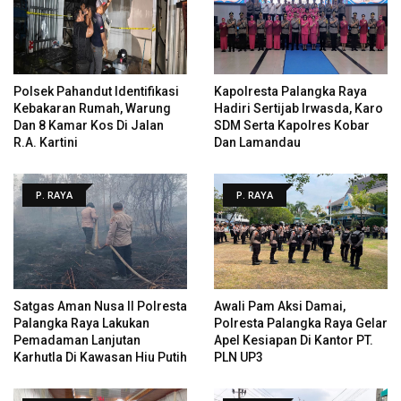
Polsek Pahandut Identifikasi
Kapolresta Palangka Raya
Kebakaran Rumah, Warung
Hadiri Sertijab Irwasda, Karo
Dan 8 Kamar Kos Di Jalan
SDM Serta Kapolres Kobar
R.A. Kartini
Dan Lamandau
P. RAYA
P. RAYA
Satgas Aman Nusa II Polresta
Awali Pam Aksi Damai,
Palangka Raya Lakukan
Polresta Palangka Raya Gelar
Pemadaman Lanjutan
Apel Kesiapan Di Kantor PT.
Karhutla Di Kawasan Hiu Putih
PLN UP3