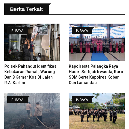
Berita Terkait
P. RAYA
P. RAYA
Polsek Pahandut Identifikasi
Kapolresta Palangka Raya
Kebakaran Rumah, Warung
Hadiri Sertijab Irwasda, Karo
Dan 8 Kamar Kos Di Jalan
SDM Serta Kapolres Kobar
R.A. Kartini
Dan Lamandau
P. RAYA
P. RAYA