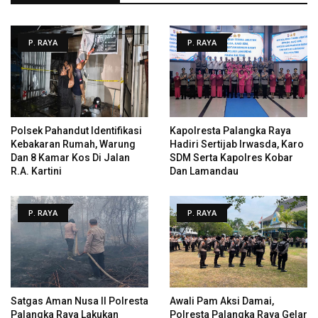
P. RAYA
P. RAYA
Polsek Pahandut Identifikasi
Kapolresta Palangka Raya
Kebakaran Rumah, Warung
Hadiri Sertijab Irwasda, Karo
Dan 8 Kamar Kos Di Jalan
SDM Serta Kapolres Kobar
R.A. Kartini
Dan Lamandau
P. RAYA
P. RAYA
Satgas Aman Nusa II Polresta
Awali Pam Aksi Damai,
Palangka Raya Lakukan
Polresta Palangka Raya Gelar