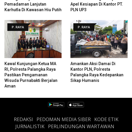
Pemadaman Lanjutan
Apel Kesiapan Di Kantor PT.
Karhutla Di Kawasan Hiu Putih
PLN UP3
P. RAYA
P. RAYA
Kawal Kunjungan Ketua MA
Amankan Aksi Damai Di
RI, Polresta Palangka Raya
Kantor PLN, Polresta
Pastikan Pengamanan
Palangka Raya Kedepankan
Wisuda Purnabakti Berjalan
Sikap Humanis
Aman
REDAKSI
PEDOMAN MEDIA SIBER
KODE ETIK
JURNALISTIK
PERLINDUNGAN WARTAWAN