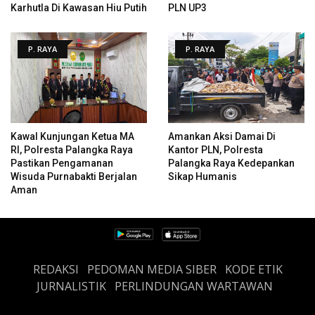
Karhutla Di Kawasan Hiu Putih
PLN UP3
P. RAYA
P. RAYA
Kawal Kunjungan Ketua MA
Amankan Aksi Damai Di
RI, Polresta Palangka Raya
Kantor PLN, Polresta
Pastikan Pengamanan
Palangka Raya Kedepankan
Wisuda Purnabakti Berjalan
Sikap Humanis
Aman
REDAKSI
PEDOMAN MEDIA SIBER
KODE ETIK
JURNALISTIK
PERLINDUNGAN WARTAWAN