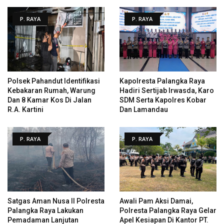
P. RAYA
P. RAYA
Polsek Pahandut Identifikasi
Kapolresta Palangka Raya
Kebakaran Rumah, Warung
Hadiri Sertijab Irwasda, Karo
Dan 8 Kamar Kos Di Jalan
SDM Serta Kapolres Kobar
R.A. Kartini
Dan Lamandau
P. RAYA
P. RAYA
Satgas Aman Nusa II Polresta
Awali Pam Aksi Damai,
Palangka Raya Lakukan
Polresta Palangka Raya Gelar
Pemadaman Lanjutan
Apel Kesiapan Di Kantor PT.