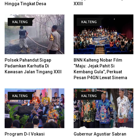
Hingga Tingkat Desa
XXIII
KALTENG
KALTENG
Polsek Pahandut Sigap
BNN Kalteng Nobar Film
Padamkan Karhutla Di
“Maju: Jejak Pahit Si
Kawasan Jalan Tingang XXII
Kembang Gula”, Perkuat
Pesan P4GN Lewat Sinema
KALTENG
KALTENG
Program D-I Vokasi
Gubernur Agustiar Sabran