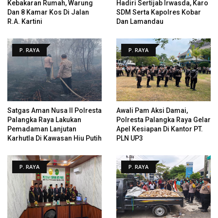
Kebakaran Rumah, Warung
Hadiri Sertijab Irwasda, Karo
Dan 8 Kamar Kos Di Jalan
SDM Serta Kapolres Kobar
R.A. Kartini
Dan Lamandau
P. RAYA
P. RAYA
Satgas Aman Nusa II Polresta
Awali Pam Aksi Damai,
Palangka Raya Lakukan
Polresta Palangka Raya Gelar
Pemadaman Lanjutan
Apel Kesiapan Di Kantor PT.
Karhutla Di Kawasan Hiu Putih
PLN UP3
P. RAYA
P. RAYA