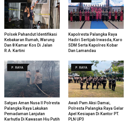
Polsek Pahandut Identifikasi
Kapolresta Palangka Raya
Kebakaran Rumah, Warung
Hadiri Sertijab Irwasda, Karo
Dan 8 Kamar Kos Di Jalan
SDM Serta Kapolres Kobar
R.A. Kartini
Dan Lamandau
P. RAYA
P. RAYA
Satgas Aman Nusa II Polresta
Awali Pam Aksi Damai,
Palangka Raya Lakukan
Polresta Palangka Raya Gelar
Pemadaman Lanjutan
Apel Kesiapan Di Kantor PT.
Karhutla Di Kawasan Hiu Putih
PLN UP3