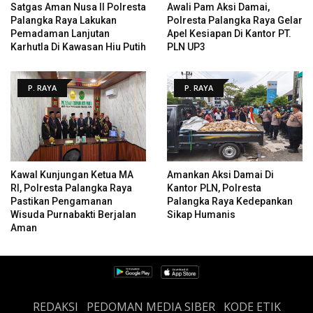
Satgas Aman Nusa II Polresta
Awali Pam Aksi Damai,
Palangka Raya Lakukan
Polresta Palangka Raya Gelar
Pemadaman Lanjutan
Apel Kesiapan Di Kantor PT.
Karhutla Di Kawasan Hiu Putih
PLN UP3
P. RAYA
P. RAYA
Kawal Kunjungan Ketua MA
Amankan Aksi Damai Di
RI, Polresta Palangka Raya
Kantor PLN, Polresta
Pastikan Pengamanan
Palangka Raya Kedepankan
Wisuda Purnabakti Berjalan
Sikap Humanis
Aman
REDAKSI
PEDOMAN MEDIA SIBER
KODE ETIK