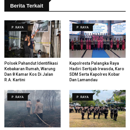
Berita Terkait
P. RAYA
P. RAYA
Polsek Pahandut Identifikasi
Kapolresta Palangka Raya
Kebakaran Rumah, Warung
Hadiri Sertijab Irwasda, Karo
Dan 8 Kamar Kos Di Jalan
SDM Serta Kapolres Kobar
R.A. Kartini
Dan Lamandau
P. RAYA
P. RAYA