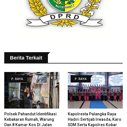
Berita Terkait
P. RAYA
P. RAYA
Polsek Pahandut Identifikasi
Kapolresta Palangka Raya
Kebakaran Rumah, Warung
Hadiri Sertijab Irwasda, Karo
Dan 8 Kamar Kos Di Jalan
SDM Serta Kapolres Kobar