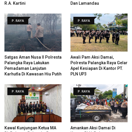
R.A. Kartini
Dan Lamandau
P. RAYA
P. RAYA
Satgas Aman Nusa II Polresta
Awali Pam Aksi Damai,
Palangka Raya Lakukan
Polresta Palangka Raya Gelar
Pemadaman Lanjutan
Apel Kesiapan Di Kantor PT.
Karhutla Di Kawasan Hiu Putih
PLN UP3
P. RAYA
P. RAYA
Kawal Kunjungan Ketua MA
Amankan Aksi Damai Di