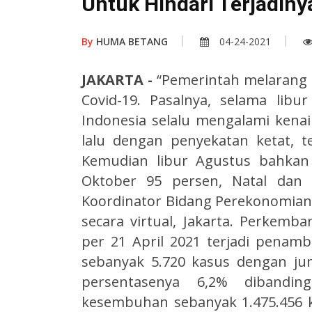
Untuk Hindari Terjadin
By
HUMA BETANG
04-24-2021
JAKARTA -
“Pemerintah melarang 
Covid-19. Pasalnya, selama lib
Indonesia selalu mengalami kenaika
lalu dengan penyekatan ketat, t
Kemudian libur Agustus bahkan 
Oktober 95 persen, Natal dan 
Koordinator Bidang Perekonomian,
secara virtual, Jakarta. Perkemba
per 21 April 2021 terjadi penamb
sebanyak 5.720 kasus dengan jum
persentasenya 6,2% dibandin
kesembuhan sebanyak 1.475.456 