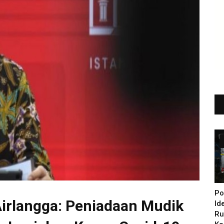
Po
irlangga: Peniadaan Mudik
Id
Ru