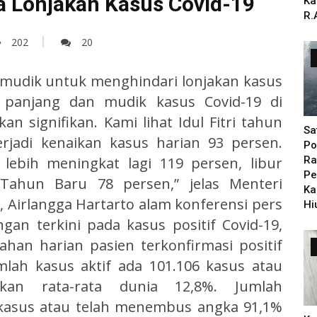
ya Lonjakan Kasus Covid-19
Ka
R.
202
20
mudik untuk menghindari lonjakan kasus
ur panjang dan mudik kasus Covid-19 di
n signifikan. Kami lihat Idul Fitri tahun
Sa
erjadi kenaikan kasus harian 93 persen.
Po
Ra
lebih meningkat lagi 119 persen, libur
Pe
Tahun Baru 78 persen,” jelas Menteri
Ka
 Airlangga Hartarto alam konferensi pers
Hi
ngan terkini pada kasus positif Covid-19,
ahan harian pasien terkonfirmasi positif
lah kasus aktif ada 101.106 kasus atau
gkan rata-rata dunia 12,8%. Jumlah
kasus atau telah menembus angka 91,1%