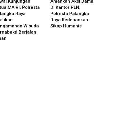
wal Kunjungan
Amankan Aksi Damai
tua MA RI, Polresta
Di Kantor PLN,
langka Raya
Polresta Palangka
stikan
Raya Kedepankan
ngamanan Wisuda
Sikap Humanis
rnabakti Berjalan
man