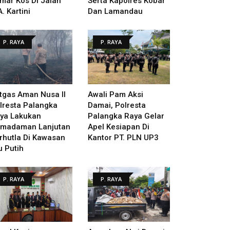
mar Kos Di Jalan
Serta Kapolres Kobar
A. Kartini
Dan Lamandau
P. RAYA
P. RAYA
tgas Aman Nusa II
Awali Pam Aksi
lresta Palangka
Damai, Polresta
ya Lakukan
Palangka Raya Gelar
madaman Lanjutan
Apel Kesiapan Di
rhutla Di Kawasan
Kantor PT. PLN UP3
u Putih
P. RAYA
P. RAYA