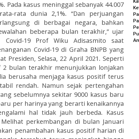
Ka
1%. Pada kasus meninggal sebanyak 44.007
Ke
rata-rata dunia 2,1%. “Dan perjuangan
Pa
Pa
langsung di berbagai negara, bahkan
Pe
walahan beberapa bulan terakhir,” ujar
Pu
 Covid-19 Prof Wiku Adisasmito saat
A
anganan Covid-19 di Graha BNPB yang
t Presiden, Selasa, 22 April 2021. Seperti
f 2 bulan terakhir menunjukkan lonjakan
dia berusaha menjaga kasus positif terus
tabil rendah. Namun sejak pertengahan
 yang sebelumnya sekitar 9000 kasus baru
baru per harinya yang berarti kenaikannya
mengalami hal tidak jauh berbeda. Kasus
. Melihat perkembangan di bulan Januari
nkan penambahan kasus positif harian di