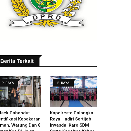
Berita Terkait
P. RAYA
P. RAYA
lsek Pahandut
Kapolresta Palangka
entifikasi Kebakaran
Raya Hadiri Sertijab
mah, Warung Dan 8
Irwasda, Karo SDM