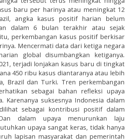
angka tersebut terus meningkat hingga
kasus baru per harinya atau meningkat 12
razil, angka kasus positif harian belum
kan dalam 6 bulan terakhir atau sejak
itu, perkembangan kasus positif berkisar
rinya. Mencermati data dari ketiga negara
 harian global disumbangkan ketiganya.
1, terjadi lonjakan kasus baru di tingkat
ana 450 ribu kasus diantaranya atau lebih
a, Brazil dan Turki. Tren perkembangan
erhatikan sebagai bahan refleksi upaya
a. Karenanya suksesnya Indonesia dalam
lihat sebagai kontribusi positif dalam
 Dan dalam upaya menurunkan laju
tuhkan upaya sangat keras, tidak hanya
luruh lapisan masyarakat dan pemerintah