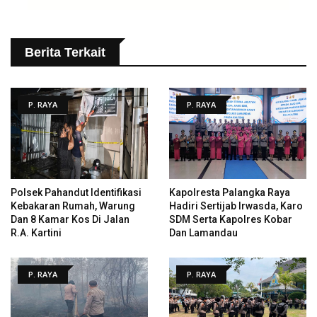
Berita Terkait
P. RAYA
P. RAYA
Polsek Pahandut Identifikasi
Kapolresta Palangka Raya
Kebakaran Rumah, Warung
Hadiri Sertijab Irwasda, Karo
Dan 8 Kamar Kos Di Jalan
SDM Serta Kapolres Kobar
R.A. Kartini
Dan Lamandau
P. RAYA
P. RAYA