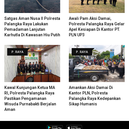
Satgas Aman Nusa II Polresta
Awali Pam Aksi Damai,
Palangka Raya Lakukan
Polresta Palangka Raya Gelar
Pemadaman Lanjutan
Apel Kesiapan Di Kantor PT.
Karhutla Di Kawasan Hiu Putih
PLN UP3
P. RAYA
P. RAYA
Kawal Kunjungan Ketua MA
Amankan Aksi Damai Di
RI, Polresta Palangka Raya
Kantor PLN, Polresta
Pastikan Pengamanan
Palangka Raya Kedepankan
Wisuda Purnabakti Berjalan
Sikap Humanis
Aman