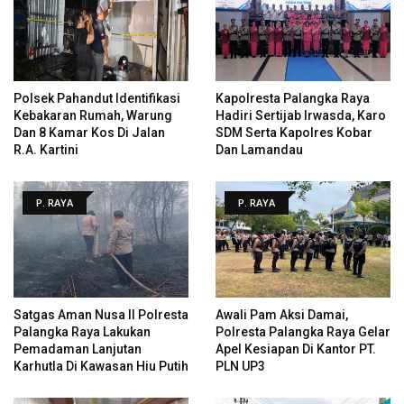
Polsek Pahandut Identifikasi
Kapolresta Palangka Raya
Kebakaran Rumah, Warung
Hadiri Sertijab Irwasda, Karo
Dan 8 Kamar Kos Di Jalan
SDM Serta Kapolres Kobar
R.A. Kartini
Dan Lamandau
P. RAYA
P. RAYA
Satgas Aman Nusa II Polresta
Awali Pam Aksi Damai,
Palangka Raya Lakukan
Polresta Palangka Raya Gelar
Pemadaman Lanjutan
Apel Kesiapan Di Kantor PT.
Karhutla Di Kawasan Hiu Putih
PLN UP3