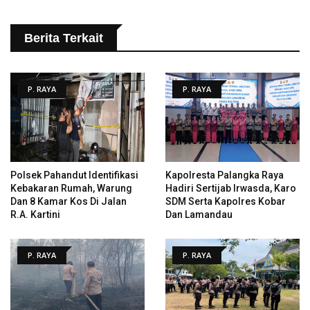
Berita Terkait
P. RAYA
P. RAYA
Polsek Pahandut Identifikasi
Kapolresta Palangka Raya
Kebakaran Rumah, Warung
Hadiri Sertijab Irwasda, Karo
Dan 8 Kamar Kos Di Jalan
SDM Serta Kapolres Kobar
R.A. Kartini
Dan Lamandau
P. RAYA
P. RAYA