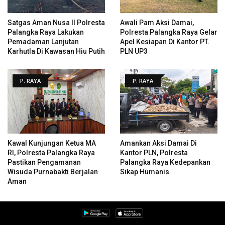
Satgas Aman Nusa II Polresta
Awali Pam Aksi Damai,
Palangka Raya Lakukan
Polresta Palangka Raya Gelar
Pemadaman Lanjutan
Apel Kesiapan Di Kantor PT.
Karhutla Di Kawasan Hiu Putih
PLN UP3
P. RAYA
P. RAYA
Kawal Kunjungan Ketua MA
Amankan Aksi Damai Di
RI, Polresta Palangka Raya
Kantor PLN, Polresta
Pastikan Pengamanan
Palangka Raya Kedepankan
Wisuda Purnabakti Berjalan
Sikap Humanis
Aman