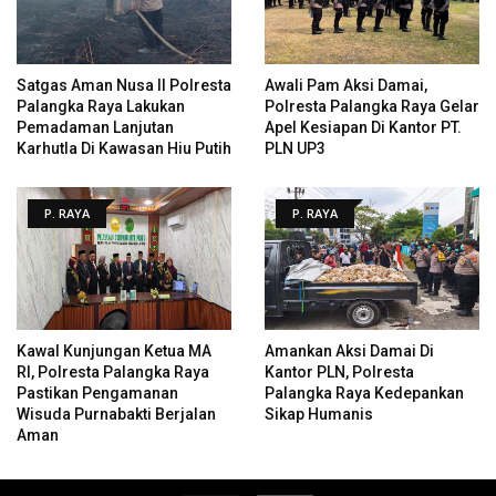
Satgas Aman Nusa II Polresta
Awali Pam Aksi Damai,
Palangka Raya Lakukan
Polresta Palangka Raya Gelar
Pemadaman Lanjutan
Apel Kesiapan Di Kantor PT.
Karhutla Di Kawasan Hiu Putih
PLN UP3
P. RAYA
P. RAYA
Kawal Kunjungan Ketua MA
Amankan Aksi Damai Di
RI, Polresta Palangka Raya
Kantor PLN, Polresta
Pastikan Pengamanan
Palangka Raya Kedepankan
Wisuda Purnabakti Berjalan
Sikap Humanis
Aman