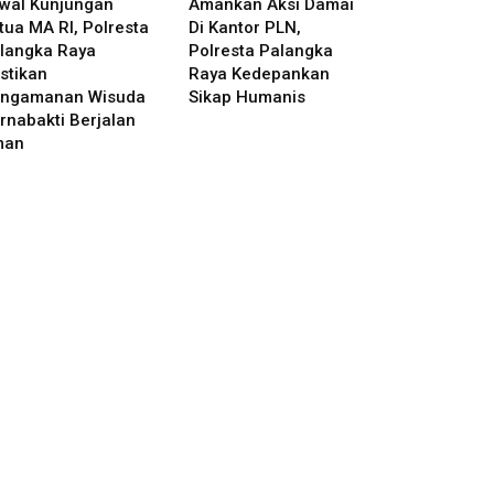
wal Kunjungan
Amankan Aksi Damai
tua MA RI, Polresta
Di Kantor PLN,
langka Raya
Polresta Palangka
stikan
Raya Kedepankan
ngamanan Wisuda
Sikap Humanis
rnabakti Berjalan
man