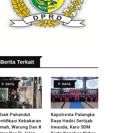
Berita Terkait
P. RAYA
P. RAYA
lsek Pahandut
Kapolresta Palangka
entifikasi Kebakaran
Raya Hadiri Sertijab
mah, Warung Dan 8
Irwasda, Karo SDM