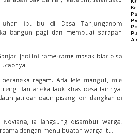
Ka
Ke
Pa
Pa
puluhan ibu-ibu di Desa Tanjunganom
Pe
eka bangun pagi dan membuat sarapan
Pu
A
anjar, jadi ini rame-rame masak biar bisa
 ucapnya.
 beraneka ragam. Ada lele mangut, mie
oreng dan aneka lauk khas desa lainnya.
aun jati dan daun pisang, dihidangkan di
h Noviana, ia langsung disambut warga.
ersama dengan menu buatan warga itu.