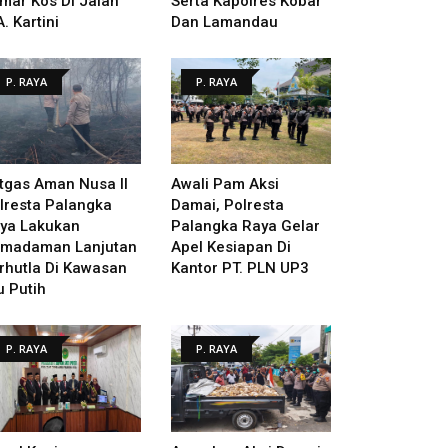
mar Kos Di Jalan
Serta Kapolres Kobar
A. Kartini
Dan Lamandau
P. RAYA
P. RAYA
tgas Aman Nusa II
Awali Pam Aksi
lresta Palangka
Damai, Polresta
ya Lakukan
Palangka Raya Gelar
madaman Lanjutan
Apel Kesiapan Di
rhutla Di Kawasan
Kantor PT. PLN UP3
u Putih
P. RAYA
P. RAYA