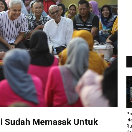
Po
Pati Sudah Memasak Untuk
Id
Ru