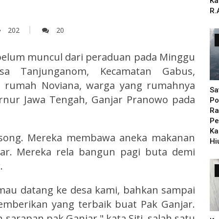
Ka
R.
202
20
 belum muncul dari peraduan pada Minggu
esa Tanjunganom, Kecamatan Gabus,
ke rumah Noviana, warga yang rumahnya
Sa
rnur Jawa Tengah, Ganjar Pranowo pada
Po
Ra
Pe
Ka
 kosong. Mereka membawa aneka makanan
Hi
jar. Mereka rela bangun pagi buta demi
.
mau datang ke desa kami, bahkan sampai
berikan yang terbaik buat Pak Ganjar.
 sarapan pak Ganjar," kata Siti, salah satu