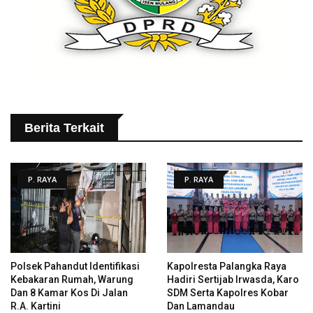
Berita Terkait
P. RAYA
P. RAYA
Polsek Pahandut Identifikasi
Kapolresta Palangka Raya
Kebakaran Rumah, Warung
Hadiri Sertijab Irwasda, Karo
Dan 8 Kamar Kos Di Jalan
SDM Serta Kapolres Kobar
R.A. Kartini
Dan Lamandau