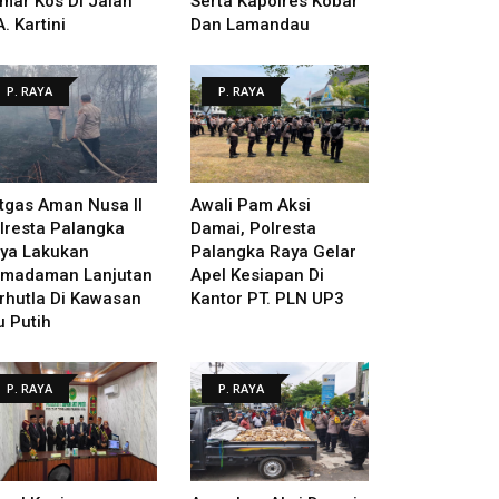
mar Kos Di Jalan
Serta Kapolres Kobar
A. Kartini
Dan Lamandau
P. RAYA
P. RAYA
tgas Aman Nusa II
Awali Pam Aksi
lresta Palangka
Damai, Polresta
ya Lakukan
Palangka Raya Gelar
madaman Lanjutan
Apel Kesiapan Di
rhutla Di Kawasan
Kantor PT. PLN UP3
u Putih
P. RAYA
P. RAYA