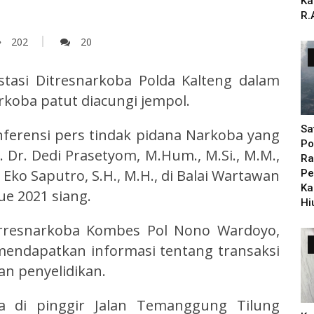
Ka
R.
202
20
tasi Ditresnarkoba Polda Kalteng dalam
koba patut diacungi jempol.
Sa
nferensi pers tindak pidana Narkoba yang
Po
. Dr. Dedi Prasetyom, M.Hum., M.Si., M.M.,
Ra
ko Saputro, S.H., M.H., di Balai Wartawan
Pe
Ka
e 2021 siang.
Hi
rresnarkoba Kombes Pol Nono Wardoyo,
h mendapatkan informasi tentang transaksi
an penyelidikan.
 di pinggir Jalan Temanggung Tilung