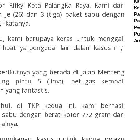
Ka
r Rifky Kota Palangka Raya, kami dari
Ke
Je (26) dan 3 (tiga) paket sabu dengan
Pa
Pa
," katanya.
Pe
Pu
itu, kami berupaya keras untuk menggali
A
ibatnya pengedar lain dalam kasus ini,"
berikutnya yang berada di Jalan Menteng
ng pintu 5 (lima), petugas kembali
yang fantastis.
ahui, di TKP kedua ini, kami berhasil
 sabu dengan berat kotor 772 gram dari
rainya.
engungkapan kasus untuk kedua pelaku