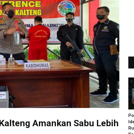
Po
 Kalteng Amankan Sabu Lebih
Id
Ru