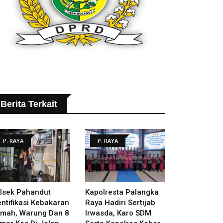
Berita Terkait
P. RAYA
P. RAYA
lsek Pahandut
Kapolresta Palangka
entifikasi Kebakaran
Raya Hadiri Sertijab
mah, Warung Dan 8
Irwasda, Karo SDM