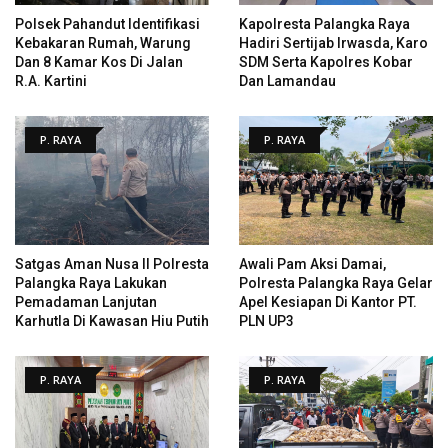
Polsek Pahandut Identifikasi
Kapolresta Palangka Raya
Kebakaran Rumah, Warung
Hadiri Sertijab Irwasda, Karo
Dan 8 Kamar Kos Di Jalan
SDM Serta Kapolres Kobar
R.A. Kartini
Dan Lamandau
P. RAYA
P. RAYA
Satgas Aman Nusa II Polresta
Awali Pam Aksi Damai,
Palangka Raya Lakukan
Polresta Palangka Raya Gelar
Pemadaman Lanjutan
Apel Kesiapan Di Kantor PT.
Karhutla Di Kawasan Hiu Putih
PLN UP3
P. RAYA
P. RAYA