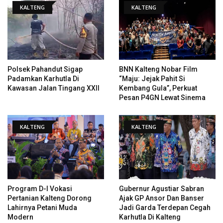
KALTENG
KALTENG
Polsek Pahandut Sigap
BNN Kalteng Nobar Film
Padamkan Karhutla Di
“Maju: Jejak Pahit Si
Kawasan Jalan Tingang XXII
Kembang Gula”, Perkuat
Pesan P4GN Lewat Sinema
KALTENG
KALTENG
Program D-I Vokasi
Gubernur Agustiar Sabran
Pertanian Kalteng Dorong
Ajak GP Ansor Dan Banser
Lahirnya Petani Muda
Jadi Garda Terdepan Cegah
Modern
Karhutla Di Kalteng