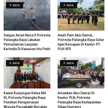
P. RAYA
P. RAYA
Satgas Aman Nusa II Polresta
Awali Pam Aksi Damai,
Palangka Raya Lakukan
Polresta Palangka Raya Gelar
Pemadaman Lanjutan
Apel Kesiapan Di Kantor PT.
Karhutla Di Kawasan Hiu Putih
PLN UP3
P. RAYA
P. RAYA
Kawal Kunjungan Ketua MA
Amankan Aksi Damai Di
RI, Polresta Palangka Raya
Kantor PLN, Polresta
Pastikan Pengamanan
Palangka Raya Kedepankan
Wisuda Purnabakti Berjalan
Sikap Humanis