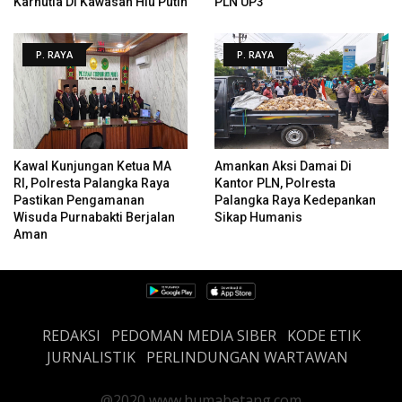
Karhutla Di Kawasan Hiu Putih
PLN UP3
P. RAYA
P. RAYA
Kawal Kunjungan Ketua MA
Amankan Aksi Damai Di
RI, Polresta Palangka Raya
Kantor PLN, Polresta
Pastikan Pengamanan
Palangka Raya Kedepankan
Wisuda Purnabakti Berjalan
Sikap Humanis
Aman
REDAKSI
PEDOMAN MEDIA SIBER
KODE ETIK
JURNALISTIK
PERLINDUNGAN WARTAWAN
@2020 www.humabetang.com