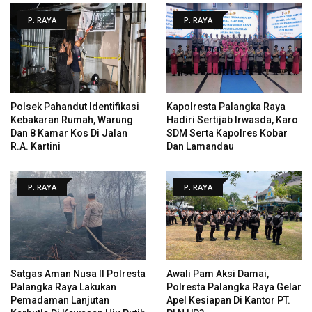
P. RAYA
P. RAYA
Polsek Pahandut Identifikasi
Kapolresta Palangka Raya
Kebakaran Rumah, Warung
Hadiri Sertijab Irwasda, Karo
Dan 8 Kamar Kos Di Jalan
SDM Serta Kapolres Kobar
R.A. Kartini
Dan Lamandau
P. RAYA
P. RAYA
Satgas Aman Nusa II Polresta
Awali Pam Aksi Damai,
Palangka Raya Lakukan
Polresta Palangka Raya Gelar
Pemadaman Lanjutan
Apel Kesiapan Di Kantor PT.