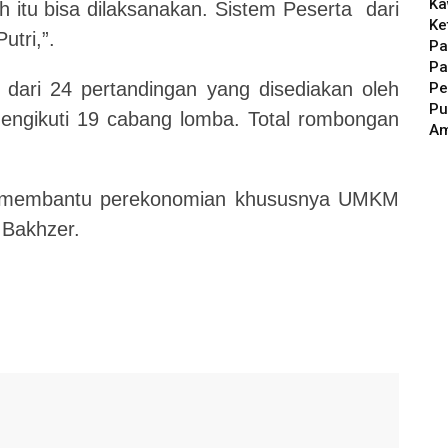
Ka
 itu bisa dilaksanakan. Sistem Peserta dari
Ke
utri,”.
Pa
Pa
dari 24 pertandingan yang disediakan oleh
Pe
Pu
mengikuti 19 cabang lomba. Total rombongan
A
ini membantu perekonomian khususnya UMKM
 Bakhzer.