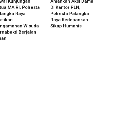
wal Kunjungan
Amankan Aksi Damai
tua MA RI, Polresta
Di Kantor PLN,
langka Raya
Polresta Palangka
stikan
Raya Kedepankan
ngamanan Wisuda
Sikap Humanis
rnabakti Berjalan
man