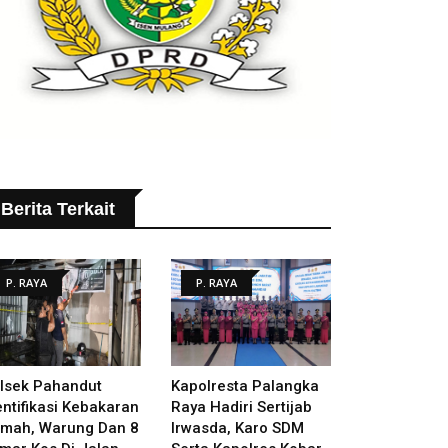
Berita Terkait
P. RAYA
P. RAYA
lsek Pahandut
Kapolresta Palangka
entifikasi Kebakaran
Raya Hadiri Sertijab
mah, Warung Dan 8
Irwasda, Karo SDM