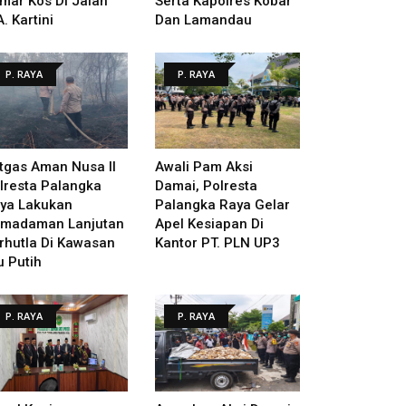
mar Kos Di Jalan
Serta Kapolres Kobar
A. Kartini
Dan Lamandau
P. RAYA
P. RAYA
tgas Aman Nusa II
Awali Pam Aksi
lresta Palangka
Damai, Polresta
ya Lakukan
Palangka Raya Gelar
madaman Lanjutan
Apel Kesiapan Di
rhutla Di Kawasan
Kantor PT. PLN UP3
u Putih
P. RAYA
P. RAYA