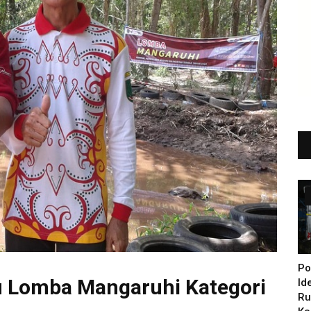
Po
u Lomba Mangaruhi Kategori
Id
Ru