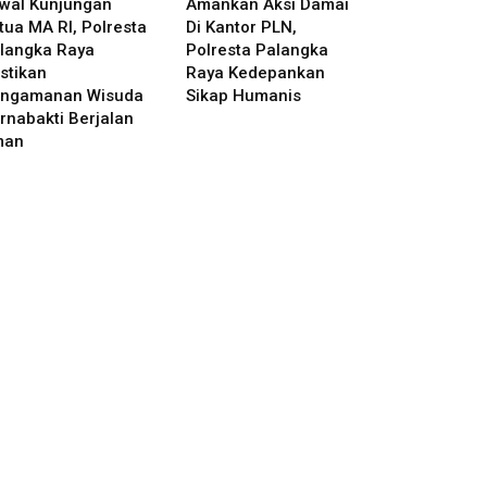
wal Kunjungan
Amankan Aksi Damai
tua MA RI, Polresta
Di Kantor PLN,
langka Raya
Polresta Palangka
stikan
Raya Kedepankan
ngamanan Wisuda
Sikap Humanis
rnabakti Berjalan
man