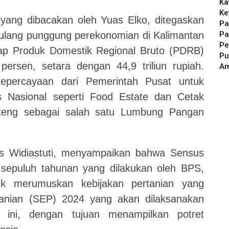
Ka
Ke
ang dibacakan oleh Yuas Elko, ditegaskan
Pa
Pa
ulang punggung perekonomian di Kalimantan
Pe
adap Produk Domestik Regional Bruto (PDRB)
Pu
rsen, setara dengan 44,9 triliun rupiah.
A
kepercayaan dari Pemerintah Pusat untuk
 Nasional seperti Food Estate dan Cetak
teng sebagai salah satu Lumbung Pangan
es Widiastuti, menyampaikan bahwa Sensus
sepuluh tahunan yang dilakukan oleh BPS,
uk merumuskan kebijakan pertanian yang
tanian (SEP) 2024 yang akan dilaksanakan
n ini, dengan tujuan menampilkan potret