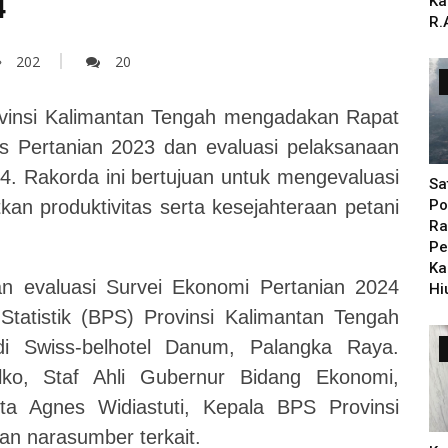
4
Ka
R.
202
20
vinsi Kalimantan Tengah mengadakan Rapat
s Pertanian 2023 dan evaluasi pelaksanaan
4. Rakorda ini bertujuan untuk mengevaluasi
Sa
kan produktivitas serta kesejahteraan petani
Po
Ra
Pe
Ka
n evaluasi Survei Ekonomi Pertanian 2024
Hi
tatistik (BPS) Provinsi Kalimantan Tengah
i Swiss-belhotel Danum, Palangka Raya.
Elko, Staf Ahli Gubernur Bidang Ekonomi,
a Agnes Widiastuti, Kepala BPS Provinsi
an narasumber terkait.