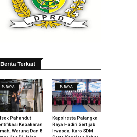
Berita Terkait
P. RAYA
P. RAYA
lsek Pahandut
Kapolresta Palangka
entifikasi Kebakaran
Raya Hadiri Sertijab
mah, Warung Dan 8
Irwasda, Karo SDM