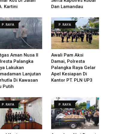
mar Kos Di Jalan
Serta Kapolres Kobar
A. Kartini
Dan Lamandau
P. RAYA
P. RAYA
tgas Aman Nusa II
Awali Pam Aksi
lresta Palangka
Damai, Polresta
ya Lakukan
Palangka Raya Gelar
madaman Lanjutan
Apel Kesiapan Di
rhutla Di Kawasan
Kantor PT. PLN UP3
u Putih
P. RAYA
P. RAYA