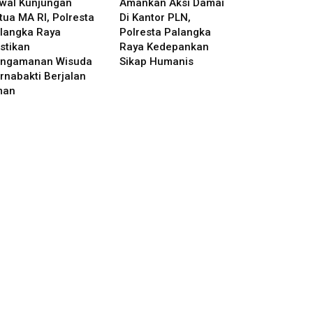
wal Kunjungan
Amankan Aksi Damai
tua MA RI, Polresta
Di Kantor PLN,
langka Raya
Polresta Palangka
stikan
Raya Kedepankan
ngamanan Wisuda
Sikap Humanis
rnabakti Berjalan
man