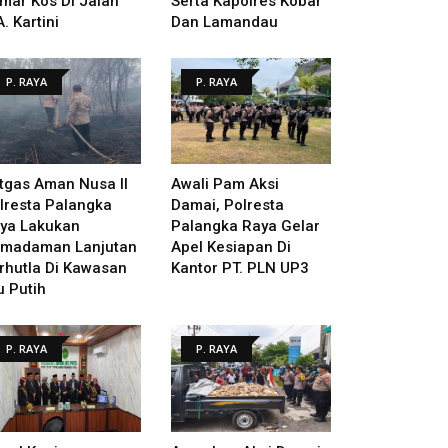
mar Kos Di Jalan
Serta Kapolres Kobar
A. Kartini
Dan Lamandau
P. RAYA
P. RAYA
tgas Aman Nusa II
Awali Pam Aksi
lresta Palangka
Damai, Polresta
ya Lakukan
Palangka Raya Gelar
madaman Lanjutan
Apel Kesiapan Di
rhutla Di Kawasan
Kantor PT. PLN UP3
u Putih
P. RAYA
P. RAYA