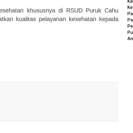
Ka
Ke
kesehatan khususnya di RSUD Puruk Cahu
Pa
tkan kualitas pelayanan kesehatan kepada
Pa
Pe
Pu
A