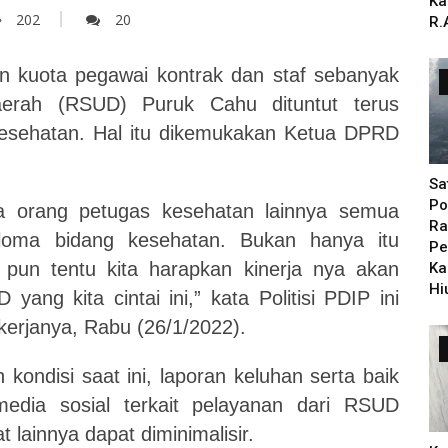
Ka
202
20
R.
n kuota pegawai kontrak dan staf sebanyak
erah (RSUD) Puruk Cahu dituntut terus
Kesehatan. Hal itu dikemukakan Ketua DPRD
Sa
Po
ga orang petugas kesehatan lainnya semua
Ra
ploma bidang kesehatan. Bukan hanya itu
Pe
pun tentu kita harapkan kinerja nya akan
Ka
Hi
ng kita cintai ini,” kata Politisi PDIP ini
kerjanya, Rabu (26/1/2022).
 kondisi saat ini, laporan keluhan serta baik
edia sosial terkait pelayanan dari RSUD
 lainnya dapat diminimalisir.