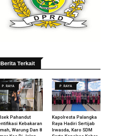
Berita Terkait
P. RAYA
P. RAYA
lsek Pahandut
Kapolresta Palangka
entifikasi Kebakaran
Raya Hadiri Sertijab
mah, Warung Dan 8
Irwasda, Karo SDM