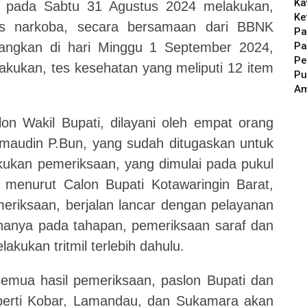
Ka
, pada Sabtu 31 Agustus 2024 melakukan,
Ke
tes narkoba, secara bersamaan dari BBNK
Pa
Pa
dangkan di hari Minggu 1 September 2024,
Pe
lakukan, tes kesehatan yang meliputi 12 item
Pu
A
on Wakil Bupati, dilayani oleh empat orang
maudin P.Bun, yang sudah ditugaskan untuk
kukan pemeriksaan, yang dimulai pada pukul
 menurut Calon Bupati Kotawaringin Barat,
riksaan, berjalan lancar dengan pelayanan
 hanya pada tahapan, pemeriksaan saraf dan
akukan tritmil terlebih dahulu.
emua hasil pemeriksaan, paslon Bupati dan
eperti Kobar, Lamandau, dan Sukamara akan