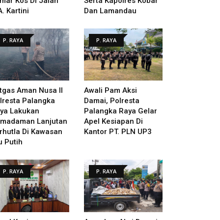
mar Kos Di Jalan
Serta Kapolres Kobar
A. Kartini
Dan Lamandau
P. RAYA
P. RAYA
tgas Aman Nusa II
Awali Pam Aksi
lresta Palangka
Damai, Polresta
ya Lakukan
Palangka Raya Gelar
madaman Lanjutan
Apel Kesiapan Di
rhutla Di Kawasan
Kantor PT. PLN UP3
u Putih
P. RAYA
P. RAYA