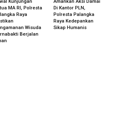
wal Kunjungan
Amankan Aksi Damai
tua MA RI, Polresta
Di Kantor PLN,
langka Raya
Polresta Palangka
stikan
Raya Kedepankan
ngamanan Wisuda
Sikap Humanis
rnabakti Berjalan
man