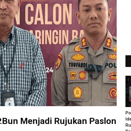
Po
.Bun Menjadi Rujukan Paslon
Id
Ru