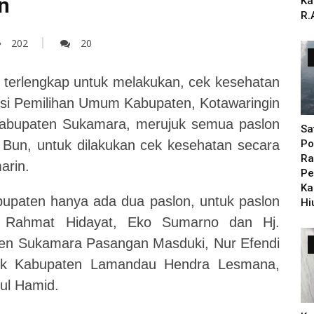
n
Ka
R.
202
20
as terlengkap untuk melakukan, cek kesehatan
misi Pemilihan Umum Kabupaten, Kotawaringin
abupaten Sukamara, merujuk semua paslon
Sa
Bun, untuk dilakukan cek kesehatan secara
Po
Ra
arin.
Pe
Ka
upaten hanya ada dua paslon, untuk paslon
Hi
t, Rahmat Hidayat, Eko Sumarno dan Hj.
ten Sukamara Pasangan Masduki, Nur Efendi
ntuk Kabupaten Lamandau Hendra Lesmana,
Abdul Hamid.