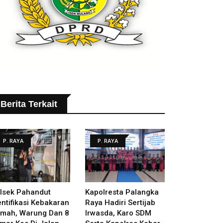
Berita Terkait
P. RAYA
P. RAYA
lsek Pahandut
Kapolresta Palangka
entifikasi Kebakaran
Raya Hadiri Sertijab
mah, Warung Dan 8
Irwasda, Karo SDM