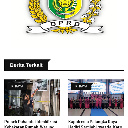
Berita Terkait
P. RAYA
P. RAYA
Polsek Pahandut Identifikasi
Kapolresta Palangka Raya
Kebakaran Rumah, Warung
Hadiri Sertijab Irwasda, Karo