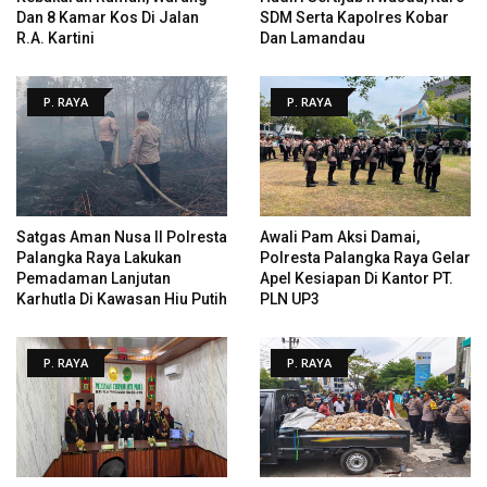
Dan 8 Kamar Kos Di Jalan
SDM Serta Kapolres Kobar
R.A. Kartini
Dan Lamandau
P. RAYA
P. RAYA
Satgas Aman Nusa II Polresta
Awali Pam Aksi Damai,
Palangka Raya Lakukan
Polresta Palangka Raya Gelar
Pemadaman Lanjutan
Apel Kesiapan Di Kantor PT.
Karhutla Di Kawasan Hiu Putih
PLN UP3
P. RAYA
P. RAYA